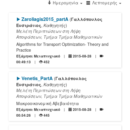
Ημερομηνία
Λεπτομερής
[Play]
Zaroliagis2015_partA
(
Γαλλόπουλος
Ευστράτιος
,
Καθηγητής
)
Μελέτη Περιπτώσεων στη Λήψη
Αποφάσεων, Τμήμα Τμήμα Μαθηματικών
Algorithms for Transport Optimization- Theory and
Practice
Εξάμηνο: Μεταπτυχιακό
2015-08-28
00:49:13
452
[Play]
Venetis_PartA
(
Γαλλόπουλος
Ευστράτιος
,
Καθηγητής
)
Μελέτη Περιπτώσεων στη Λήψη
Αποφάσεων, Τμήμα Τμήμα Μαθηματικών
Μακροοικονομική Αβεβαιότητα
Εξάμηνο: Μεταπτυχιακό
2015-08-28
00:54:26
445