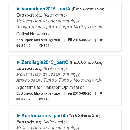
[Play]
Varvarigos2015_partA
(
Γαλλόπουλος
Ευστράτιος
,
Καθηγητής
)
Μελέτη Περιπτώσεων στη Λήψη
Αποφάσεων, Τμήμα Τμήμα Μαθηματικών
Οptical Νetworking
Εξάμηνο: Μεταπτυχιακό
2015-08-28
00:58:13
524
[Play]
Zaroliagis2015_partC
(
Γαλλόπουλος
Ευστράτιος
,
Καθηγητής
)
Μελέτη Περιπτώσεων στη Λήψη
Αποφάσεων, Τμήμα Τμήμα Μαθηματικών
Algorithms for Transport Optimization
Εξάμηνο: Μεταπτυχιακό
2015-08-28
00:47:59
413
[Play]
Kontogiannis_partA
(
Γαλλόπουλος
Ευστράτιος
,
Καθηγητής
)
Μελέτη Περιπτώσεων στη Λήψη