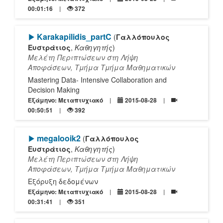
00:01:16
372
[Play]
Karakapilidis_partC
(
Γαλλόπουλος
Ευστράτιος
,
Καθηγητής
)
Μελέτη Περιπτώσεων στη Λήψη
Αποφάσεων, Τμήμα Τμήμα Μαθηματικών
Mastering Data- Intensive Collaboration and
Decision Making
Εξάμηνο: Μεταπτυχιακό
2015-08-28
00:50:51
392
[Play]
megalooik2
(
Γαλλόπουλος
Ευστράτιος
,
Καθηγητής
)
Μελέτη Περιπτώσεων στη Λήψη
Αποφάσεων, Τμήμα Τμήμα Μαθηματικών
Εξόρυξη δεδομένων
Εξάμηνο: Μεταπτυχιακό
2015-08-28
00:31:41
351