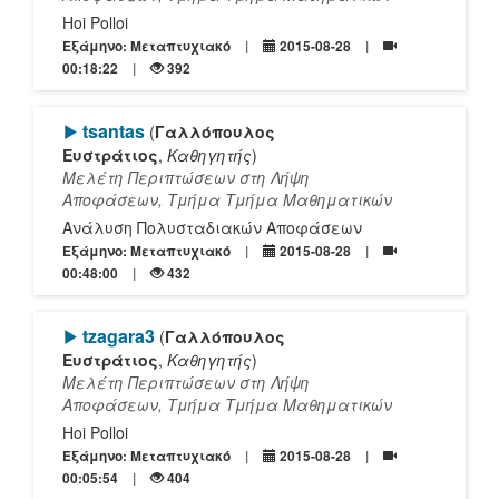
Hoi Polloi
Εξάμηνο: Μεταπτυχιακό
2015-08-28
00:18:22
392
[Play]
tsantas
(
Γαλλόπουλος
Ευστράτιος
,
Καθηγητής
)
Μελέτη Περιπτώσεων στη Λήψη
Αποφάσεων, Τμήμα Τμήμα Μαθηματικών
Ανάλυση Πολυσταδιακών Αποφάσεων
Εξάμηνο: Μεταπτυχιακό
2015-08-28
00:48:00
432
[Play]
tzagara3
(
Γαλλόπουλος
Ευστράτιος
,
Καθηγητής
)
Μελέτη Περιπτώσεων στη Λήψη
Αποφάσεων, Τμήμα Τμήμα Μαθηματικών
Hoi Polloi
Εξάμηνο: Μεταπτυχιακό
2015-08-28
00:05:54
404