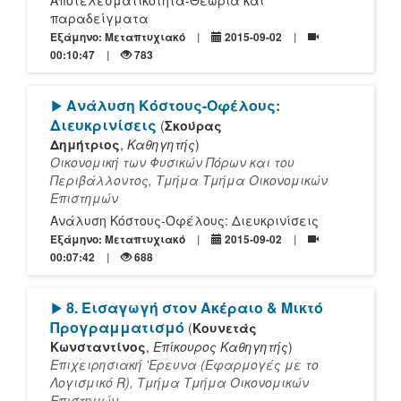
Αποτελεσματικότητα-Θεωρία και
παραδείγματα
Εξάμηνο: Μεταπτυχιακό
2015-09-02
00:10:47
783
[Play]
Ανάλυση Κόστους-Οφέλους:
Διευκρινίσεις
(
Σκούρας
Δημήτριος
,
Καθηγητής
)
Οικονομική των Φυσικών Πόρων και του
Περιβάλλοντος, Τμήμα Τμήμα Οικονομικών
Επιστημών
Ανάλυση Κόστους-Οφέλους: Διευκρινίσεις
Εξάμηνο: Μεταπτυχιακό
2015-09-02
00:07:42
688
[Play]
8. Εισαγωγή στον Ακέραιο & Μικτό
Προγραμματισμό
(
Κουνετάς
Κωνσταντίνος
,
Επίκουρος Καθηγητής
)
Επιχειρησιακή 'Ερευνα (Εφαρμογές με το
Λογισμικό R), Τμήμα Τμήμα Οικονομικών
Επιστημών