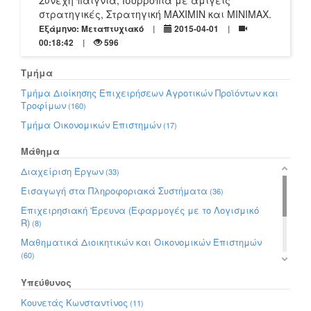
Συνεχή παίγνια, Ισορροπία με αμιγείς
στρατηγικές, Στρατηγική MAXIMIN και MINIMAX.
Εξάμηνο: Μεταπτυχιακό
2015-04-01
00:18:42
596
Τμήμα
Τμήμα Διοίκησης Επιχειρήσεων Αγροτικών Προϊόντων και
Τροφίμων
(160)
Τμήμα Οικονομικών Επιστημών
(17)
Μάθημα
Διαχείριση Έργων
(33)
Εισαγωγή στα Πληροφοριακά Συστήματα
(36)
Επιχειρησιακή 'Ερευνα (Εφαρμογές με το Λογισμικό
R)
(8)
Μαθηματικά Διοικητικών και Οικονομικών Επιστημών
(60)
ΜΒΑ - Πληροφοριακά Συστήματα Διοίκησης
(21)
Υπεύθυνος
Οικονομικά της Ενέργειας
(3)
Κουνετάς Κωνσταντίνος
(11)