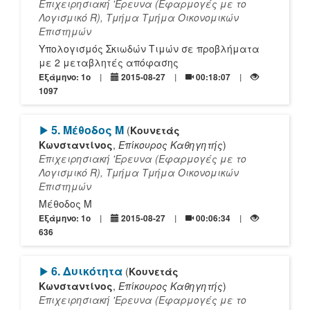
Επιχειρησιακή 'Ερευνα (Εφαρμογές με το
Λογισμικό R), Τμήμα Τμήμα Οικονομικών
Επιστημών
Υπολογισμός Σκιωδών Τιμών σε προβλήματα
με 2 μεταβλητές απόφασης
Εξάμηνο: 1o
2015-08-27
00:18:07
1097
[Play]
5. Μέθοδος Μ
(
Κουνετάς
Κωνσταντίνος
,
Επίκουρος Καθηγητής
)
Επιχειρησιακή 'Ερευνα (Εφαρμογές με το
Λογισμικό R), Τμήμα Τμήμα Οικονομικών
Επιστημών
Μέθοδος Μ
Εξάμηνο: 1o
2015-08-27
00:06:34
636
[Play]
6. Δυικότητα
(
Κουνετάς
Κωνσταντίνος
,
Επίκουρος Καθηγητής
)
Επιχειρησιακή 'Ερευνα (Εφαρμογές με το