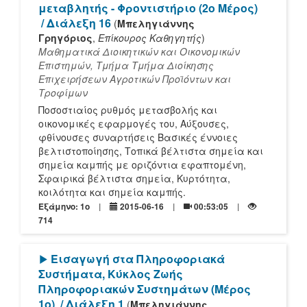
μεταβλητής - Φροντιστήριο (2ο Μέρος)
/ Διάλεξη 16
(
Μπεληγιάννης
Γρηγόριος
,
Επίκουρος Καθηγητής
)
Μαθηματικά Διοικητικών και Οικονομικών
Επιστημών, Τμήμα Τμήμα Διοίκησης
Επιχειρήσεων Αγροτικών Προϊόντων και
Τροφίμων
Ποσοστιαίος ρυθμός μετασβολής και
οικονομικές εφαρμογές του, Αύξουσες,
φθίνουσες συναρτήσεις Βασικές έννοιες
βελτιστοποίησης, Τοπικά βέλτιστα σημεία και
σημεία καμπής με οριζόντια εφαπτομένη,
Σφαιρικά βέλτιστα σημεία, Κυρτότητα,
κοιλότητα και σημεία καμπής.
Εξάμηνο: 1o
2015-06-16
00:53:05
714
[Play]
Εισαγωγή στα Πληροφοριακά
Συστήματα, Κύκλος Ζωής
Πληροφοριακών Συστημάτων (Μέρος
1ο)
/ Διάλεξη 1
(
Μπεληγιάννης