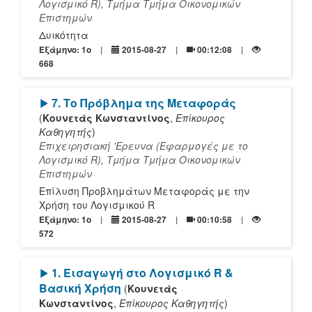
Λογισμικό R), Τμήμα Τμήμα Οικονομικών
Επιστημών
Δυικότητα
Εξάμηνο: 1o
2015-08-27
00:12:08
668
[Play]
7. Το Πρόβλημα της Μεταφοράς
(
Κουνετάς Κωνσταντίνος
,
Επίκουρος
Καθηγητής
)
Επιχειρησιακή 'Ερευνα (Εφαρμογές με το
Λογισμικό R), Τμήμα Τμήμα Οικονομικών
Επιστημών
Επίλυση Προβλημάτων Μεταφοράς με την
Χρήση του Λογισμικού R
Εξάμηνο: 1o
2015-08-27
00:10:58
572
[Play]
1. Εισαγωγή στο Λογισμικό R &
Βασική Χρήση
(
Κουνετάς
Κωνσταντίνος
,
Επίκουρος Καθηγητής
)