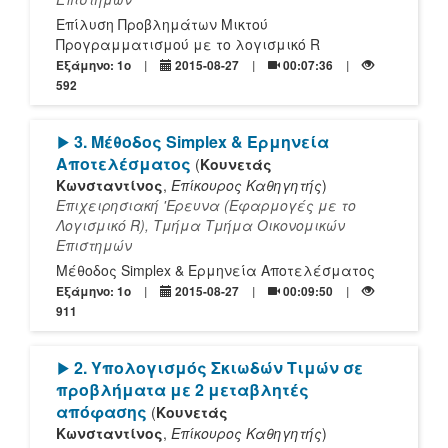
Επίλυση Προβλημάτων Μικτού
Προγραμματισμού με το λογισμικό R
Εξάμηνο: 1o
2015-08-27
00:07:36
592
[Play]
3. Μέθοδος Simplex & Ερμηνεία
Αποτελέσματος
(
Κουνετάς
Κωνσταντίνος
,
Επίκουρος Καθηγητής
)
Επιχειρησιακή 'Ερευνα (Εφαρμογές με το
Λογισμικό R), Τμήμα Τμήμα Οικονομικών
Επιστημών
Μέθοδος Simplex & Ερμηνεία Αποτελέσματος
Εξάμηνο: 1o
2015-08-27
00:09:50
911
[Play]
2. Υπολογισμός Σκιωδών Τιμών σε
προβλήματα με 2 μεταβλητές
απόφασης
(
Κουνετάς
Κωνσταντίνος
,
Επίκουρος Καθηγητής
)