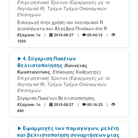
Επιχειρησιακή 'Ερευνα (Εφαρμογές με το
Λογισμικό R), Τμήμα Τμήμα Οικονομικών
Επιστημών
Εισαγωγή στην χρήση του λογισμικού R.
Διανύσματα και Άλγεβρα Πινάκων στο R
Εξάμηνο: 1o
2015-08-27
00:44:12
1033
[Play]
4. Σύγκριση Πακέτων
Βελτιστοποίησης
(
Κουνετάς
Κωνσταντίνος
,
Επίκουρος Καθηγητής
)
Επιχειρησιακή 'Ερευνα (Εφαρμογές με το
Λογισμικό R), Τμήμα Τμήμα Οικονομικών
Επιστημών
Σύγκριση Πακέτων Βελτιστοποίησης
Εξάμηνο: 1o
2015-08-27
00:16:23
660
[Play]
Εφαρμογές των παραγώγων, μελέτη
και βελτιστοποίηση συναρτήσεων μιας