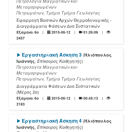
Πετρολογία Μαγματικών και
Μεταμορφωμένων
Πετρωμάτων, Τμήμα Τμήμα Γεωλογίας
Εφαρμογή Βασικών Αρχών Θερμοδυναμικής -
Διαγράμματα Φάσεων Δυο Συστατικών
Εξάμηνο: 6o
2015-06-12
01:26:06
2457
[Play]
Εργαστηριακή Άσκηση 3
(
Ηλιόπουλος
Ιωάννης
,
Επίκουρος Καθηγητής
)
Πετρολογία Μαγματικών και
Μεταμορφωμένων
Πετρωμάτων, Τμήμα Τμήμα Γεωλογίας
Διαγράμματα Φάσεων Δυο Συστατικών
(Μέρος 2ο)
Εξάμηνο: 6o
2015-06-12
00:45:13
2183
[Play]
Εργαστηριακή Άσκηση 4
(
Ηλιόπουλος
Ιωάννης
,
Επίκουρος Καθηγητής
)