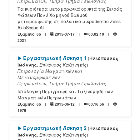
Πετρωμάτων, Τμήμα Τμήμα Γεωλογίας
Tα κυριότερα μεταμορφικά ορυκτά της Σειράς
Φάσεων Πολύ Χαμηλού Βαθμού
μεταμόρφωσης σε πολωτικό μικροσκόπιο Zeiss
AxioScope.A1
Εξάμηνο: 6o
2015-07-17
00:02:10
2031
[Play]
Εργαστηριακή Άσκηση 1
(
Ηλιόπουλος
Ιωάννης
,
Επίκουρος Καθηγητής
)
Πετρολογία Μαγματικών και
Μεταμορφωμένων
Πετρωμάτων, Τμήμα Τμήμα Γεωλογίας
Ιστολογική Περιγραφή και Ταξινόμηση των
Μαγματικών Πετρωμάτων
Εξάμηνο: 6o
2015-06-12
00:16:56
1976
[Play]
Εργαστηριακή Άσκηση 2
(
Ηλιόπουλος
Ιωάννης
,
Επίκουρος Καθηγητής
)