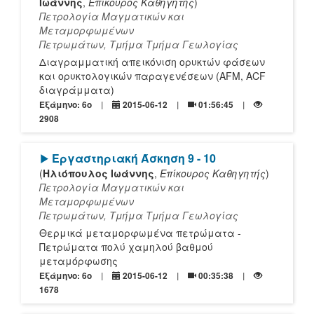
Ιωάννης
,
Επίκουρος Καθηγητής
)
Πετρολογία Μαγματικών και
Μεταμορφωμένων
Πετρωμάτων, Τμήμα Τμήμα Γεωλογίας
Διαγραμματική απεικόνιση ορυκτών φάσεων
και ορυκτολογικών παραγενέσεων (AFM, ACF
διαγράμματα)
Εξάμηνο: 6o
2015-06-12
01:56:45
2908
[Play]
Εργαστηριακή Άσκηση 9 - 10
(
Ηλιόπουλος Ιωάννης
,
Επίκουρος Καθηγητής
)
Πετρολογία Μαγματικών και
Μεταμορφωμένων
Πετρωμάτων, Τμήμα Τμήμα Γεωλογίας
Θερμικά μεταμορφωμένα πετρώματα -
Πετρώματα πολύ χαμηλού βαθμού
μεταμόρφωσης
Εξάμηνο: 6o
2015-06-12
00:35:38
1678