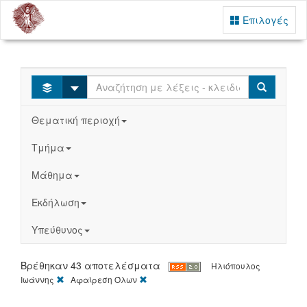
Επιλογές
Select
Search
Θεματική περιοχή
Τμήμα
Μάθημα
Εκδήλωση
Υπεύθυνος
Βρέθηκαν 43 αποτελέσματα
Ηλιόπουλος
[X]
[X]
Ιωάννης
Αφαίρεση Όλων