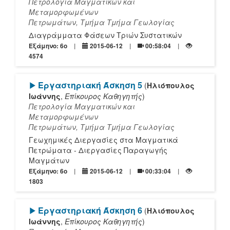
Πετρολογία Μαγματικών και
Μεταμορφωμένων
Πετρωμάτων, Τμήμα Τμήμα Γεωλογίας
Διαγράμματα Φάσεων Τριών Συστατικών
Εξάμηνο: 6o
2015-06-12
00:58:04
4574
[Play]
Εργαστηριακή Άσκηση 5
(
Ηλιόπουλος
Ιωάννης
,
Επίκουρος Καθηγητής
)
Πετρολογία Μαγματικών και
Μεταμορφωμένων
Πετρωμάτων, Τμήμα Τμήμα Γεωλογίας
Γεωχημικές Διεργασίες στα Μαγματικά
Πετρώματα - Διεργασίες Παραγωγής
Μαγμάτων
Εξάμηνο: 6o
2015-06-12
00:33:04
1803
[Play]
Εργαστηριακή Άσκηση 6
(
Ηλιόπουλος
Ιωάννης
,
Επίκουρος Καθηγητής
)