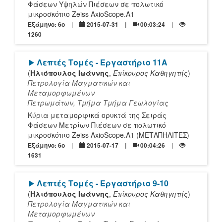
Φάσεων Υψηλών Πιέσεων σε πολωτικό
μικροσκόπιο Zeiss AxioScope.A1
Εξάμηνο: 6o
2015-07-31
00:03:24
1260
[Play]
Λεπτές Τομές - Εργαστήριο 11Α
(
Ηλιόπουλος Ιωάννης
,
Επίκουρος Καθηγητής
)
Πετρολογία Μαγματικών και
Μεταμορφωμένων
Πετρωμάτων, Τμήμα Τμήμα Γεωλογίας
Κύρια μεταμορφικά ορυκτά της Σειράς
Φάσεων Μετρίων Πιέσεων σε πολωτικό
μικροσκόπιο Zeiss AxioScope.A1 (ΜΕΤΑΠΗΛΙΤΕΣ)
Εξάμηνο: 6o
2015-07-17
00:04:26
1631
[Play]
Λεπτές Τομές - Εργαστήριο 9-10
(
Ηλιόπουλος Ιωάννης
,
Επίκουρος Καθηγητής
)
Πετρολογία Μαγματικών και
Μεταμορφωμένων