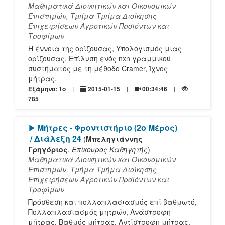
Μαθηματικά Διοικητικών και Οικονομικών
Επιστημών, Τμήμα Τμήμα Διοίκησης
Επιχειρήσεων Αγροτικών Προϊόντων και
Τροφίμων
Η έννοια της ορίζουσας, Υπολογισμός μιας
ορίζουσας, Επίλυση ενός nxn γραμμικού
συστήματος με τη μέθοδο Cramer, Ίχνος
μήτρας.
Εξάμηνο: 1o
2015-01-15
00:34:46
785
[Play]
Μήτρες - Φροντιστήριο (2ο Μέρος)
/ Διάλεξη 24
(
Μπεληγιάννης
Γρηγόριος
,
Επίκουρος Καθηγητής
)
Μαθηματικά Διοικητικών και Οικονομικών
Επιστημών, Τμήμα Τμήμα Διοίκησης
Επιχειρήσεων Αγροτικών Προϊόντων και
Τροφίμων
Πρόσθεση και πολλαπλασιασμός επί βαθμωτό,
Πολλαπλασιασμός μητρών, Ανάστροφη
μήτρας, Βαθμός μήτρας, Αντίστροφη μήτρας,