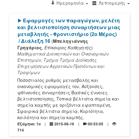
Ημερομηνία
Λεπτομερής
[Play]
Εφαρμογές των παραγώγων, μελέτη
και βελτιστοποίηση συναρτήσεων μιας
μεταβλητής - Φροντιστήριο (2ο Μέρος)
/ Διάλεξη 16
(
Μπεληγιάννης
Γρηγόριος
,
Επίκουρος Καθηγητής
)
Μαθηματικά Διοικητικών και Οικονομικών
Επιστημών, Τμήμα Τμήμα Διοίκησης
Επιχειρήσεων Αγροτικών Προϊόντων και
Τροφίμων
Ποσοστιαίος ρυθμός μετασβολής και
οικονομικές εφαρμογές του, Αύξουσες,
φθίνουσες συναρτήσεις Βασικές έννοιες
βελτιστοποίησης, Τοπικά βέλτιστα σημεία και
σημεία καμπής με οριζόντια εφαπτομένη,
Σφαιρικά βέλτιστα σημεία, Κυρτότητα,
κοιλότητα και σημεία καμπής.
Εξάμηνο: 1o
2015-06-16
00:53:05
714