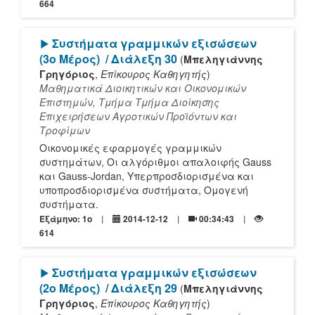
664
[Play]
Συστήματα γραμμικών εξισώσεων
(3ο Μέρος)
/ Διάλεξη 30
(
Μπεληγιάννης
Γρηγόριος
,
Επίκουρος Καθηγητής
)
Μαθηματικά Διοικητικών και Οικονομικών
Επιστημών, Τμήμα Τμήμα Διοίκησης
Επιχειρήσεων Αγροτικών Προϊόντων και
Τροφίμων
Οικονομικές εφαρμογές γραμμικών
συστημάτων, Οι αλγόριθμοι απαλοιφής Gauss
και Gauss-Jordan, Υπερπροσδιορισμένα και
υποπροσδιορισμένα συστήματα, Ομογενή
συστήματα.
Εξάμηνο: 1o
2014-12-12
00:34:43
614
[Play]
Συστήματα γραμμικών εξισώσεων
(2ο Μέρος)
/ Διάλεξη 29
(
Μπεληγιάννης
Γρηγόριος
,
Επίκουρος Καθηγητής
)