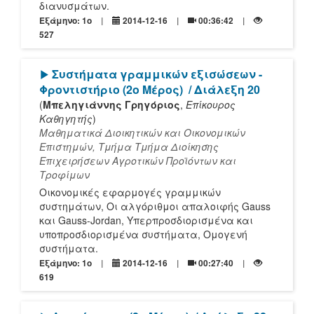
διανυσμάτων.
Εξάμηνο: 1o
2014-12-16
00:36:42
527
[Play]
Συστήματα γραμμικών εξισώσεων -
Φροντιστήριο (2ο Μέρος)
/ Διάλεξη 20
(
Μπεληγιάννης Γρηγόριος
,
Επίκουρος
Καθηγητής
)
Μαθηματικά Διοικητικών και Οικονομικών
Επιστημών, Τμήμα Τμήμα Διοίκησης
Επιχειρήσεων Αγροτικών Προϊόντων και
Τροφίμων
Οικονομικές εφαρμογές γραμμικών
συστημάτων, Οι αλγόριθμοι απαλοιφής Gauss
και Gauss-Jordan, Υπερπροσδιορισμένα και
υποπροσδιορισμένα συστήματα, Ομογενή
συστήματα.
Εξάμηνο: 1o
2014-12-16
00:27:40
619