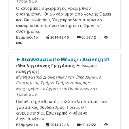
Τροφίμων
Οικονομικές εφαρμογές γραμμικών
συστημάτων, Οι αλγόριθμοι απαλοιφής Gauss
και Gauss-Jordan, Υπερπροσδιορισμένα και
υποπροσδιορισμένα συστήματα, Ομογενή
συστήματα.
Εξάμηνο: 1o
2014-12-16
00:37:12
636
[Play]
Διανύσματα (1ο Μέρος)
/ Διάλεξη 31
(
Μπεληγιάννης Γρηγόριος
,
Επίκουρος
Καθηγητής
)
Μαθηματικά Διοικητικών και Οικονομικών
Επιστημών, Τμήμα Τμήμα Διοίκησης
Επιχειρήσεων Αγροτικών Προϊόντων και
Τροφίμων
Πρόσθεση, βαθμωτός πολλαπλασιασμός και
γραμμικός συνδυασμός, Γραμμική
ανεξαρτησία, Εσωτερικό γινόμενο
διανυσμάτων.
Εξάμηνο: 1o
2014-12-16
00:42:22