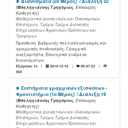
[Play]
Διανύσματα (2ο Μέρος)
/ Διάλεξη 32
(
Μπεληγιάννης Γρηγόριος
,
Επίκουρος
Καθηγητής
)
Μαθηματικά Διοικητικών και Οικονομικών
Επιστημών, Τμήμα Τμήμα Διοίκησης
Επιχειρήσεων Αγροτικών Προϊόντων και
Τροφίμων
Πρόσθεση, βαθμωτός πολλαπλασιασμός και
γραμμικός συνδυασμός, Γραμμική
ανεξαρτησία, Εσωτερικό γινόμενο
διανυσμάτων.
Εξάμηνο: 1o
2014-12-16
00:47:22
550
[Play]
Συστήματα γραμμικών εξισώσεων -
Φροντιστήριο (1ο Μέρος)
/ Διάλεξη 19
(
Μπεληγιάννης Γρηγόριος
,
Επίκουρος
Καθηγητής
)
Μαθηματικά Διοικητικών και Οικονομικών
Επιστημών, Τμήμα Τμήμα Διοίκησης
Επιχειρήσεων Αγροτικών Προϊόντων και