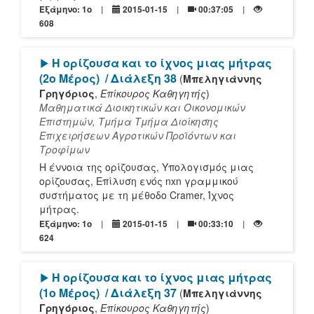
Εξάμηνο: 1o
2015-01-15
00:37:05
608
[Play]
Η ορίζουσα και το ίχνος μιας μήτρας
(2ο Μέρος)
/ Διάλεξη 38
(
Μπεληγιάννης
Γρηγόριος
,
Επίκουρος Καθηγητής
)
Μαθηματικά Διοικητικών και Οικονομικών
Επιστημών, Τμήμα Τμήμα Διοίκησης
Επιχειρήσεων Αγροτικών Προϊόντων και
Τροφίμων
Η έννοια της ορίζουσας, Υπολογισμός μιας
ορίζουσας, Επίλυση ενός nxn γραμμικού
συστήματος με τη μέθοδο Cramer, Ίχνος
μήτρας.
Εξάμηνο: 1o
2015-01-15
00:33:10
624
[Play]
Η ορίζουσα και το ίχνος μιας μήτρας
(1ο Μέρος)
/ Διάλεξη 37
(
Μπεληγιάννης
Γρηγόριος
,
Επίκουρος Καθηγητής
)