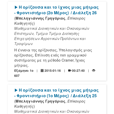
[Play]
Η ορίζουσα και το ίχνος μιας μήτρας
- Φροντιστήριο (2ο Μέρος)
/ Διάλεξη 26
(
Μπεληγιάννης Γρηγόριος
,
Επίκουρος
Καθηγητής
)
Μαθηματικά Διοικητικών και Οικονομικών
Επιστημών, Τμήμα Τμήμα Διοίκησης
Επιχειρήσεων Αγροτικών Προϊόντων και
Τροφίμων
Η έννοια της ορίζουσας, Υπολογισμός μιας
ορίζουσας, Επίλυση ενός nxn γραμμικού
συστήματος με τη μέθοδο Cramer, Ίχνος
μήτρας.
Εξάμηνο: 1o
2015-01-16
00:27:40
607
[Play]
Η ορίζουσα και το ίχνος μιας μήτρας
- Φροντιστήριο (1ο Μέρος)
/ Διάλεξη 25
(
Μπεληγιάννης Γρηγόριος
,
Επίκουρος
Καθηγητής
)
Μαθηματικά Διοικητικών και Οικονομικών