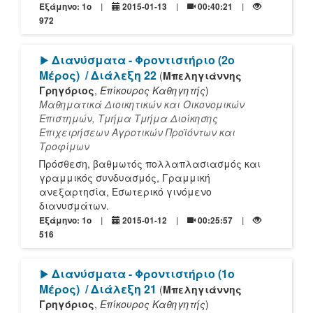
Εξάμηνο: 1o
2015-01-13
00:40:21
972
[Play]
Διανύσματα - Φροντιστήριο (2ο
Μέρος)
/ Διάλεξη 22
(
Μπεληγιάννης
Γρηγόριος
,
Επίκουρος Καθηγητής
)
Μαθηματικά Διοικητικών και Οικονομικών
Επιστημών, Τμήμα Τμήμα Διοίκησης
Επιχειρήσεων Αγροτικών Προϊόντων και
Τροφίμων
Πρόσθεση, βαθμωτός πολλαπλασιασμός και
γραμμικός συνδυασμός, Γραμμική
ανεξαρτησία, Εσωτερικό γινόμενο
διανυσμάτων.
Εξάμηνο: 1o
2015-01-12
00:25:57
516
[Play]
Διανύσματα - Φροντιστήριο (1ο
Μέρος)
/ Διάλεξη 21
(
Μπεληγιάννης
Γρηγόριος
,
Επίκουρος Καθηγητής
)