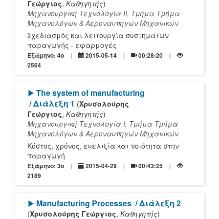
Γεώργιος
,
Καθηγητής
)
Μηχανουργική Τεχνολογία ΙΙ, Τμήμα Τμήμα
Μηχανολόγων & Αεροναυπηγών Μηχανικών
Σχεδιασμός και λειτουργία συστημάτων
παραγωγής - εφαρμογές
Εξάμηνο: 4o
2015-05-14
00:28:20
2564
[Play]
The system of manufacturing
/ Διάλεξη 1
(
Χρυσολούρης
Γεώργιος
,
Καθηγητής
)
Μηχανουργική Τεχνολογία I, Τμήμα Τμήμα
Μηχανολόγων & Αεροναυπηγών Μηχανικών
Κόστος, χρόνος, ευελιξία και ποιότητα στην
παραγωγή
Εξάμηνο: 3o
2015-04-29
00:43:25
2189
[Play]
Manufacturing Processes
/ Διάλεξη 2
(
Χρυσολούρης Γεώργιος
,
Καθηγητής
)