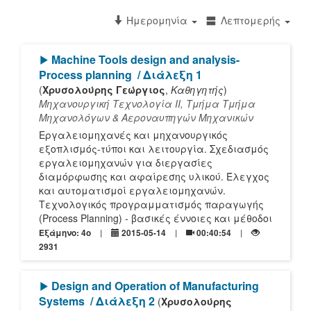
Ημερομηνία
Λεπτομερής
[Play]
Machine Tools design and analysis-
Process planning
/ Διάλεξη 1
(
Χρυσολούρης Γεώργιος
,
Καθηγητής
)
Μηχανουργική Τεχνολογία ΙΙ, Τμήμα Τμήμα
Μηχανολόγων & Αεροναυπηγών Μηχανικών
Εργαλειομηχανές και μηχανουργικός
εξοπλισμός-τύποι και λειτουργία. Σχεδιασμός
εργαλειομηχανών για διεργασίες
διαμόρφωσης και αφαίρεσης υλικού. Έλεγχος
και αυτοματισμοί εργαλειομηχανών.
Τεχνολογικός προγραμματισμός παραγωγής
(Process Planning) - βασικές έννοιες και μέθοδοι
Εξάμηνο: 4o
2015-05-14
00:40:54
2931
[Play]
Design and Operation of Manufacturing
Systems
/ Διάλεξη 2
(
Χρυσολούρης