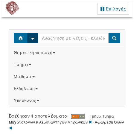
Επιλογές
Select
Search
Θεματική περιοχή
Τμήμα
Μάθημα
Εκδήλωση
Υπεύθυνος
Βρέθηκαν 4 αποτελέσματα
Τμήμα
Τμήμα
[X]
Μηχανολόγων & Αεροναυπηγών Μηχανικών
Αφαίρεση Όλων
[X]