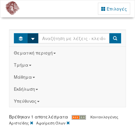
Επιλογές
Select
Search
Θεματική περιοχή
Τμήμα
Μάθημα
Εκδήλωση
Υπεύθυνος
Βρέθηκαν 1 αποτελέσματα
Κουτουλογένης
[X]
[X]
Αριστείδης
Αφαίρεση Όλων