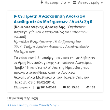
Ημερομηνία
Λεπτομερής
[Play]
09. Πρώτη Ανασκόπηση Ανοικτών
Ακαδημαϊκών Μαθημάτων
/ Διάλεξη 9
(
Κουτουλογένης Αριστείδης
,
Υπεύθυνος
παραγωγής και επεργασίας πολυμέσικου
υλικού
)
Ημερίδα Ενημέρωσης 18 Φεβρουαρίου
2014, Τμήμα Δράση Ανοικτών Ακαδημαϊκών
Μαθημάτων
Το video αυτό δημιούργησαν και επιμελήθηκαν
οι Άρης Κουτουλογένης και Ιωάννα Λισγάρα.
Προβλήθηκε στα πλαίσια της Ημερίδας που
πραγματοποιήθηκε από τα Ανοικτά
Ακαδημαϊκά Μαθήματα του Πανεπιστημίου
Πατρών στις 18/02/2014.
Εξάμηνο: -
2014-02-18
00:15:16
163
Θεματική περιοχή
Άλλο Επιστημονικό Υπο-Πεδίο
(1)