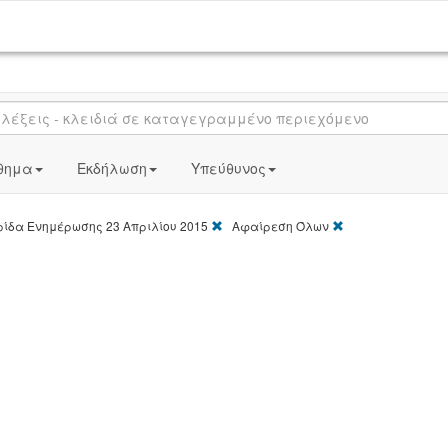
θημα
Εκδήλωση
Υπεύθυνος
[X]
[X]
ίδα Ενημέρωσης 23 Απριλίου 2015
Αφαίρεση Όλων