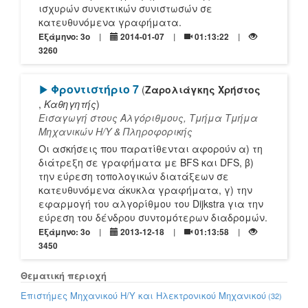
ισχυρών συνεκτικών συνιστωσών σε
κατευθυνόμενα γραφήματα.
Εξάμηνο: 3o
2014-01-07
01:13:22
3260
[Play]
Φροντιστήριο 7
(
Ζαρολιάγκης Χρήστος
,
Καθηγητής
)
Εισαγωγή στους Αλγόριθμους, Τμήμα Τμήμα
Mηχανικών Η/Υ & Πληροφορικής
Οι ασκήσεις που παρατίθενται αφορούν α) τη
διάτρεξη σε γραφήματα με BFS και DFS, β)
την εύρεση τοπολογικών διατάξεων σε
κατευθυνόμενα άκυκλα γραφήματα, γ) την
εφαρμογή του αλγορίθμου του Dijkstra για την
εύρεση του δένδρου συντομότερων διαδρομών.
Εξάμηνο: 3o
2013-12-18
01:13:58
3450
Θεματική περιοχή
Επιστήμες Μηχανικού Η/Υ και Ηλεκτρονικού Μηχανικού
(32)