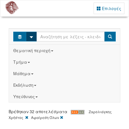
Επιλογές
Select
Search
Θεματική περιοχή
Τμήμα
Μάθημα
Εκδήλωση
Υπεύθυνος
Βρέθηκαν 32 αποτελέσματα
Ζαρολιάγκης
[X]
[X]
Χρήστος
Αφαίρεση Όλων