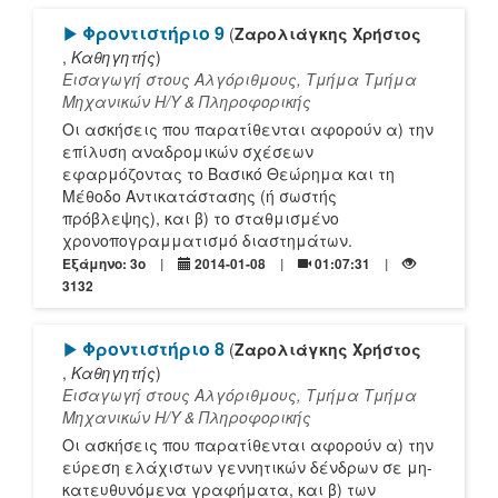
[Play]
Φροντιστήριο 9
(
Ζαρολιάγκης Χρήστος
,
Καθηγητής
)
Εισαγωγή στους Αλγόριθμους, Τμήμα Τμήμα
Mηχανικών Η/Υ & Πληροφορικής
Οι ασκήσεις που παρατίθενται αφορούν α) την
επίλυση αναδρομικών σχέσεων
εφαρμόζοντας το Βασικό Θεώρημα και τη
Μέθοδο Αντικατάστασης (ή σωστής
πρόβλεψης), και β) το σταθμισμένο
χρονοπογραμματισμό διαστημάτων.
Εξάμηνο: 3o
2014-01-08
01:07:31
3132
[Play]
Φροντιστήριο 8
(
Ζαρολιάγκης Χρήστος
,
Καθηγητής
)
Εισαγωγή στους Αλγόριθμους, Τμήμα Τμήμα
Mηχανικών Η/Υ & Πληροφορικής
Οι ασκήσεις που παρατίθενται αφορούν α) την
εύρεση ελάχιστων γεννητικών δένδρων σε μη-
κατευθυνόμενα γραφήματα, και β) των