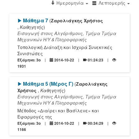
Ημερομηνία
Λεπτομερής
[Play]
Μάθημα 7
(
Ζαρολιάγκης Χρήστος
,
Καθηγητής
)
Εισαγωγή στους Αλγόριθμους, Τμήμα Τμήμα
Mηχανικών Η/Υ & Πληροφορικής
Τοπολογική Διάταξη και Ισχυρά Συνεκτικές
Συνιστώσες
Εξάμηνο: 3o
2014-10-22
01:24:23
1931
[Play]
Μάθημα 5 (Μέρος Γ)
(
Ζαρολιάγκης
Χρήστος
,
Καθηγητής
)
Εισαγωγή στους Αλγόριθμους, Τμήμα Τμήμα
Mηχανικών Η/Υ & Πληροφορικής
Μέθοδος «Διαίρει και Βασίλευε» και
Εφαρμογές της
Εξάμηνο: 3o
2014-10-22
00:34:29
1166