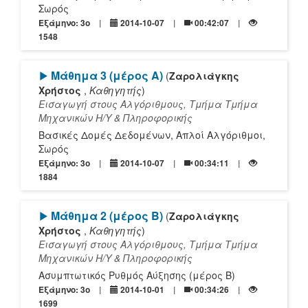
Σωρός
Εξάμηνο: 3o
2014-10-07
00:42:07
1548
[Play]
Μάθημα 3 (μέρος Α)
(
Ζαρολιάγκης
Χρήστος
,
Καθηγητής
)
Εισαγωγή στους Αλγόριθμους, Τμήμα Τμήμα
Mηχανικών Η/Υ & Πληροφορικής
Βασικές Δομές Δεδομένων, Απλοί Αλγόριθμοι,
Σωρός
Εξάμηνο: 3o
2014-10-07
00:34:11
1884
[Play]
Μάθημα 2 (μέρος Β)
(
Ζαρολιάγκης
Χρήστος
,
Καθηγητής
)
Εισαγωγή στους Αλγόριθμους, Τμήμα Τμήμα
Mηχανικών Η/Υ & Πληροφορικής
Ασυμπτωτικός Ρυθμός Αύξησης (μέρος Β)
Εξάμηνο: 3o
2014-10-01
00:34:26
1699