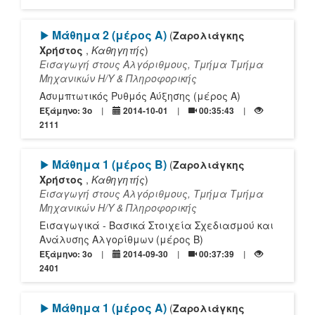
[Play]
Μάθημα 2 (μέρος Α)
(
Ζαρολιάγκης
Χρήστος
,
Καθηγητής
)
Εισαγωγή στους Αλγόριθμους, Τμήμα Τμήμα
Mηχανικών Η/Υ & Πληροφορικής
Ασυμπτωτικός Ρυθμός Αύξησης (μέρος Α)
Εξάμηνο: 3o
2014-10-01
00:35:43
2111
[Play]
Μάθημα 1 (μέρος Β)
(
Ζαρολιάγκης
Χρήστος
,
Καθηγητής
)
Εισαγωγή στους Αλγόριθμους, Τμήμα Τμήμα
Mηχανικών Η/Υ & Πληροφορικής
Εισαγωγικά - Βασικά Στοιχεία Σχεδιασμού και
Ανάλυσης Αλγορίθμων (μέρος Β)
Εξάμηνο: 3o
2014-09-30
00:37:39
2401
[Play]
Μάθημα 1 (μέρος Α)
(
Ζαρολιάγκης