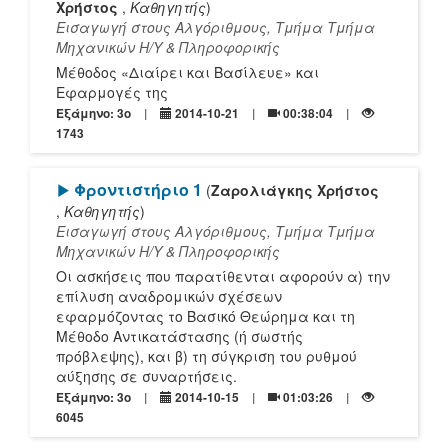
Χρήστος
,
Καθηγητής
)
Εισαγωγή στους Αλγόριθμους, Τμήμα Τμήμα
Mηχανικών Η/Υ & Πληροφορικής
Μέθοδος «Διαίρει και Βασίλευε» και
Εφαρμογές της
Εξάμηνο: 3o
2014-10-21
00:38:04
1743
[Play]
Φροντιστήριο 1
(
Ζαρολιάγκης Χρήστος
,
Καθηγητής
)
Εισαγωγή στους Αλγόριθμους, Τμήμα Τμήμα
Mηχανικών Η/Υ & Πληροφορικής
Οι ασκήσεις που παρατίθενται αφορούν α) την
επίλυση αναδρομικών σχέσεων
εφαρμόζοντας το Βασικό Θεώρημα και τη
Μέθοδο Αντικατάστασης (ή σωστής
πρόβλεψης), και β) τη σύγκριση του ρυθμού
αύξησης σε συναρτήσεις.
Εξάμηνο: 3o
2014-10-15
01:03:26
6045