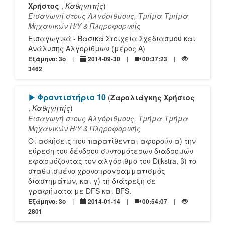
Χρήστος
,
Καθηγητής
)
Εισαγωγή στους Αλγόριθμους, Τμήμα Τμήμα
Mηχανικών Η/Υ & Πληροφορικής
Εισαγωγικά - Βασικά Στοιχεία Σχεδιασμού και
Ανάλυσης Αλγορίθμων (μέρος Α)
Εξάμηνο: 3o
2014-09-30
00:37:23
3462
[Play]
Φροντιστήριο 10
(
Ζαρολιάγκης Χρήστος
,
Καθηγητής
)
Εισαγωγή στους Αλγόριθμους, Τμήμα Τμήμα
Mηχανικών Η/Υ & Πληροφορικής
Οι ασκήσεις που παρατίθενται αφορούν α) την
εύρεση του δένδρου συντομότερων διαδρομών
εφαρμόζοντας τον αλγόριθμο του Dijkstra, β) το
σταθμισμένο χρονοπρογραμματισμός
διαστημάτων, και γ) τη διάτρεξη σε
γραφήματα με DFS και BFS.
Εξάμηνο: 3o
2014-01-14
00:54:07
2801