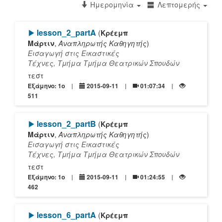
Ημερομηνία
Λεπτομερής
[Play]
lesson_2_partΑ
(
Κρέεμπ
Μάρτιν
,
Αναπληρωτής Καθηγητής
)
Εισαγωγή στις Εικαστικές
Τέχνες, Τμήμα Τμήμα Θεατρικών Σπουδών
τεστ
Εξάμηνο: 1o
2015-09-11
01:07:34
511
[Play]
lesson_2_partΒ
(
Κρέεμπ
Μάρτιν
,
Αναπληρωτής Καθηγητής
)
Εισαγωγή στις Εικαστικές
Τέχνες, Τμήμα Τμήμα Θεατρικών Σπουδών
τεστ
Εξάμηνο: 1o
2015-09-11
01:24:55
462
[Play]
lesson_6_partΑ
(
Κρέεμπ