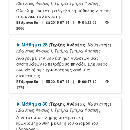
Κβαντική Φυσική Ι, Τμήμα Τμήμα Φυσικής
Ολοκληρώνεται η αλγεβρική μέθοδος για τον
αρμονικό ταλαντωτή.
Εξάμηνο: 5o
2015-07-14
01:22:06
2066
[Play]
Μάθημα 28
(
Τερζής Ανδρέας
,
Καθηγητής
)
Κβαντική Φυσική Ι, Τμήμα Τμήμα Φυσικής
Ανάγουμε την μελέτη ήδη γνωστών μας
συστημάτων (απειρόβαθο πηγάδι, ελεύθερο
σωμάτιο) σε περισσότερες από μία
διαστάσεις.
Εξάμηνο: 5o
2015-07-14
00:47:12
1779
[Play]
Μάθημα 30
(
Τερζής Ανδρέας
,
Καθηγητής
)
Κβαντική Φυσική Ι, Τμήμα Τμήμα Φυσικής
Δίνεται μια πλήρης μαθηματική-
κβαντομηχανική μελέτη του ατόμου του
υδρογόνου.