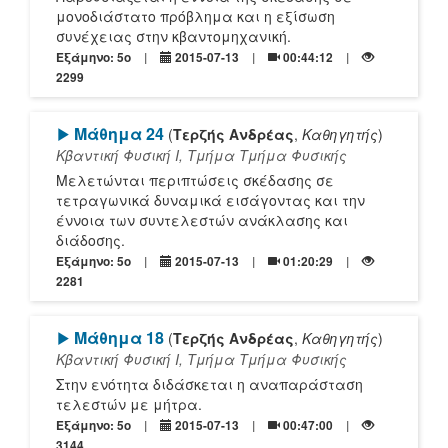
μονοδιάστατο πρόβλημα και η εξίσωση
συνέχειας στην κβαντομηχανική.
Εξάμηνο: 5o
2015-07-13
00:44:12
2299
[Play]
Μάθημα 24
(
Τερζής Ανδρέας
,
Καθηγητής
)
Κβαντική Φυσική Ι, Τμήμα Τμήμα Φυσικής
Μελετώνται περιπτώσεις σκέδασης σε
τετραγωνικά δυναμικά εισάγοντας και την
έννοια των συντελεστών ανάκλασης και
διάδοσης.
Εξάμηνο: 5o
2015-07-13
01:20:29
2281
[Play]
Μάθημα 18
(
Τερζής Ανδρέας
,
Καθηγητής
)
Κβαντική Φυσική Ι, Τμήμα Τμήμα Φυσικής
Στην ενότητα διδάσκεται η αναπαράσταση
τελεστών με μήτρα.
Εξάμηνο: 5o
2015-07-13
00:47:00
3144