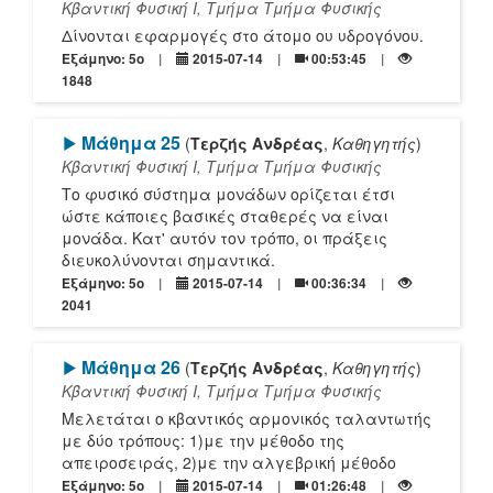
Κβαντική Φυσική Ι, Τμήμα Τμήμα Φυσικής
Δίνονται εφαρμογές στο άτομο ου υδρογόνου.
Εξάμηνο: 5o
2015-07-14
00:53:45
1848
[Play]
Μάθημα 25
(
Τερζής Ανδρέας
,
Καθηγητής
)
Κβαντική Φυσική Ι, Τμήμα Τμήμα Φυσικής
Το φυσικό σύστημα μονάδων ορίζεται έτσι
ώστε κάποιες βασικές σταθερές να είναι
μονάδα. Κατ' αυτόν τον τρόπο, οι πράξεις
διευκολύνονται σημαντικά.
Εξάμηνο: 5o
2015-07-14
00:36:34
2041
[Play]
Μάθημα 26
(
Τερζής Ανδρέας
,
Καθηγητής
)
Κβαντική Φυσική Ι, Τμήμα Τμήμα Φυσικής
Μελετάται ο κβαντικός αρμονικός ταλαντωτής
με δύο τρόπους: 1)με την μέθοδο της
απειροσειράς, 2)με την αλγεβρική μέθοδο
Εξάμηνο: 5o
2015-07-14
01:26:48