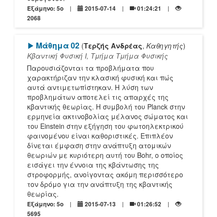
Εξάμηνο: 5o
2015-07-14
01:24:21
2068
[Play]
Μάθημα 02
(
Τερζής Ανδρέας
,
Καθηγητής
)
Κβαντική Φυσική Ι, Τμήμα Τμήμα Φυσικής
Παρουσιάζονται τα προβλήματα που
χαρακτήριζαν την κλασική φυσική και πώς
αυτά αντιμετωπίστηκαν. Η λύση των
προβλημάτων αποτελεί τις απαρχές της
κβαντικής θεωρίας. Η συμβολή του Planck στην
ερμηνεία ακτινοβολίας μέλανος σώματος και
του Einstein στην εξήγηση του φωτοηλεκτρικού
φαινομένου είναι καθοριστικές. Επιπλέον
δίνεται έμφαση στην ανάπτυξη ατομικών
θεωριών με κυριότερη αυτή του Bohr, ο οποίος
εισάγει την έννοια της κβάντωσης της
στροφορμής, ανοίγοντας ακόμη περισσότερο
τον δρόμο για την ανάπτυξη της κβαντικής
θεωρίας.
Εξάμηνο: 5o
2015-07-13
01:26:52
5695