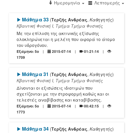
Ημερομηνία
Λεπτομερής
[Play]
Μάθημα 33
(
Τερζής Ανδρέας
,
Καθηγητής
)
Κβαντική Φυσική Ι, Τμήμα Τμήμα Φυσικής
Με την επίλυση της ακτινικής εξίσωσης
ολοκληρώνεται η μελέτη που αφορά το άτομο
του υδρογόνου.
Εξάμηνο: 5o
2015-07-14
01:21:14
1709
[Play]
Μάθημα 31
(
Τερζής Ανδρέας
,
Καθηγητής
)
Κβαντική Φυσική Ι, Τμήμα Τμήμα Φυσικής
Δίνονται οι εξισώσεις ιδιοτιμών που
σχετίζονται με την στροφορμή καθώς και οι
τελεστές αναβίβασης και καταβίβασης.
Εξάμηνο: 5o
2015-07-14
00:42:15
1773
[Play]
Μάθημα 34
(
Τερζής Ανδρέας
,
Καθηγητής
)