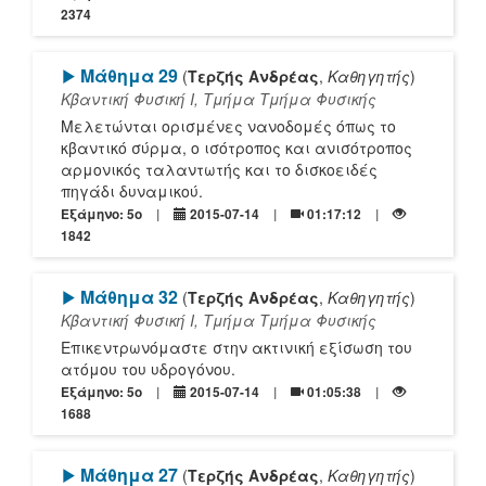
2374
[Play]
Μάθημα 29
(
Τερζής Ανδρέας
,
Καθηγητής
)
Κβαντική Φυσική Ι, Τμήμα Τμήμα Φυσικής
Μελετώνται ορισμένες νανοδομές όπως το
κβαντικό σύρμα, ο ισότροπος και ανισότροπος
αρμονικός ταλαντωτής και το δισκοειδές
πηγάδι δυναμικού.
Εξάμηνο: 5o
2015-07-14
01:17:12
1842
[Play]
Μάθημα 32
(
Τερζής Ανδρέας
,
Καθηγητής
)
Κβαντική Φυσική Ι, Τμήμα Τμήμα Φυσικής
Επικεντρωνόμαστε στην ακτινική εξίσωση του
ατόμου του υδρογόνου.
Εξάμηνο: 5o
2015-07-14
01:05:38
1688
[Play]
Μάθημα 27
(
Τερζής Ανδρέας
,
Καθηγητής
)