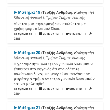
[Play]
Μάθημα 19
(
Τερζής Ανδρέας
,
Καθηγητής
)
Κβαντική Φυσική Ι, Τμήμα Τμήμα Φυσικής
Δίνεται μια εφαρμογή που επιλύεται με
χρήση φορμαλισμού Dirac.
Εξάμηνο: 5o
2015-07-13
01:23:07
2886
[Play]
Μάθημα 20
(
Τερζής Ανδρέας
,
Καθηγητής
)
Κβαντική Φυσική Ι, Τμήμα Τμήμα Φυσικής
Η χρησιμότητα των τετραγωνικών δυναμικών
έγκειται στο γεγονός ότι οποιοδήποτε
πολύπλοκο δυναμικό μπορεί να "σπάσει" σε
μικρότερα τμήματα τετραγωνικών δυναμικών
και να μελετηθεί.
Εξάμηνο: 5o
2015-07-13
00:33:10
2284
[Play]
Μάθημα 21
(
Τερζής Ανδρέας
,
Καθηγητής
)