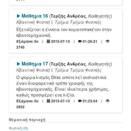
[Play]
Μάθημα 16
(
Τερζής Ανδρέας
,
Καθηγητής
)
Κβαντική Φυσική Ι, Τμήμα Τμήμα Φυσικής
Εξετάζεται η έννοια του κυματοπακέτου στην
κβαντομηχανική.
Εξάμηνο: 5o
2015-07-13
01:26:21
2745
[Play]
Μάθημα 17
(
Τερζής Ανδρέας
,
Καθηγητής
)
Κβαντική Φυσική Ι, Τμήμα Τμήμα Φυσικής
Ο φορμαλισμός Dirac αποτελεί ουσιαστικά
έναν διαφορετικό τρόπο γραφής της
κβαντομηχανικής. Είναι ιδιαίτερα χρήσιμος,
καθώς προσφέρει ευελιξία.
Εξάμηνο: 5o
2015-07-13
01:23:54
2932
Θεματική περιοχή
Φυσική
(55)