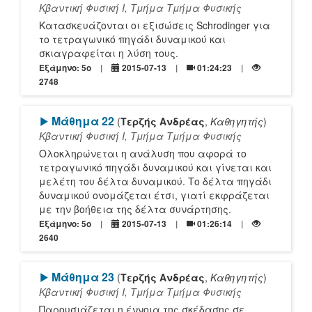
Κβαντική Φυσική Ι, Τμήμα Τμήμα Φυσικής
Κατασκευάζονται οι εξισώσεις Schrodinger για
το τετραγωνικό πηγάδι δυναμικού και
σκιαγραφείται η λύση τους.
Εξάμηνο: 5o
2015-07-13
01:24:23
2748
[Play]
Μάθημα 22
(
Τερζής Ανδρέας
,
Καθηγητής
)
Κβαντική Φυσική Ι, Τμήμα Τμήμα Φυσικής
Ολοκληρώνεται η ανάλυση που αφορά το
τετραγωνικό πηγάδι δυναμικού και γίνεται και
μελέτη του δέλτα δυναμικού. Το δέλτα πηγάδι
δυναμικού ονομάζεται έτσι, γιατί εκφράζεται
με την βοήθεια της δέλτα συνάρτησης.
Εξάμηνο: 5o
2015-07-13
01:26:14
2640
[Play]
Μάθημα 23
(
Τερζής Ανδρέας
,
Καθηγητής
)
Κβαντική Φυσική Ι, Τμήμα Τμήμα Φυσικής
Παρουσιάζεται η έννοια της σκέδασης σε