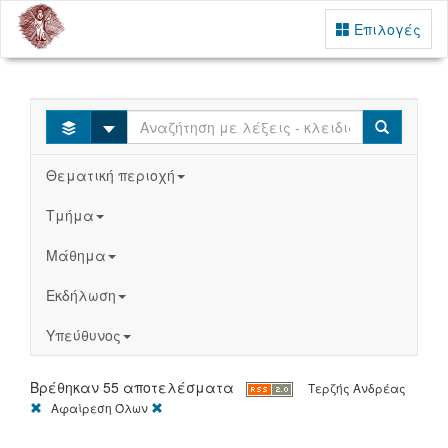
Επιλογές
Select
Search
Θεματική περιοχή
Τμήμα
Μάθημα
Εκδήλωση
Υπεύθυνος
Βρέθηκαν 55 αποτελέσματα
Τερζής Ανδρέας
[X]
[X]
Αφαίρεση Όλων