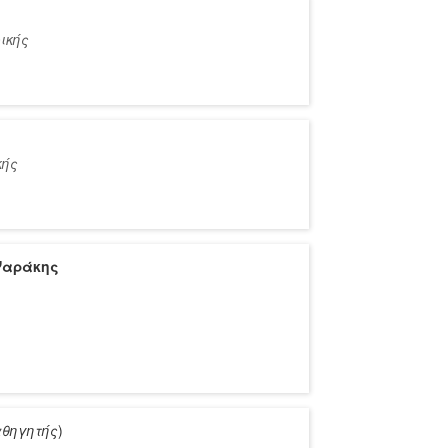
ικής
κής
Ψαράκης
αθηγητής
)