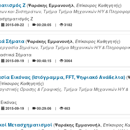
ατισμός Ζ
(
Ψαράκης Εμμανουήλ
,
Επίκουρος Καθηγητής
)
ων και Συστημάτων, Τμήμα Τμήμα Mηχανικών Η/Υ & Πληροφορ
ασχηματισμός Ζ
2015-09-22
00:28:05
3182
κά Σήματα
(
Ψαράκης Εμμανουήλ
,
Επίκουρος Καθηγητής
)
εργασία Σημάτων, Τμήμα Τμήμα Mηχανικών Η/Υ & Πληροφορι
χαστικά Σήματα
2015-09-19
00:48:15
3064
σία Εικόνας (Ιστόγραμμα, FFT, Ψηφιακό Ανάδελτα)
(
Επίκουρος Καθηγητής
)
γιστικής Όρασης & Γραφικής, Τμήμα Τμήμα Mηχανικών Η/Υ &
ς
Εικόνας
2015-09-19
00:29:06
463
κοί Μετασχηματισμοί
(
Ψαράκης Εμμανουήλ
,
Επίκουρος Κ