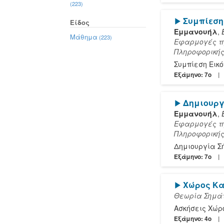
Εμμανουήλ
(34)
(223)
Παράλληλη
[Play]
Συμπίεση
Επεξεργασία
(17)
Είδος
Εμμανουήλ
,
Ψηφιακές
Μάθημα
(223)
Εφαρμογές τη
Τηλεπικοινωνίες
Πληροφορική
(43)
Συμπίεση Εικ
Ψηφιακή
Επεξεργασία
Εξάμηνο: 7o
Σημάτων
(9)
[Play]
Δημιουργ
Εμμανουήλ
,
Εφαρμογές τη
Πληροφορική
Δημιουργία Σ
Εξάμηνο: 7o
[Play]
Χώρος Κ
Θεωρία Σημάτ
Ασκήσεις Χώρ
Εξάμηνο: 4o