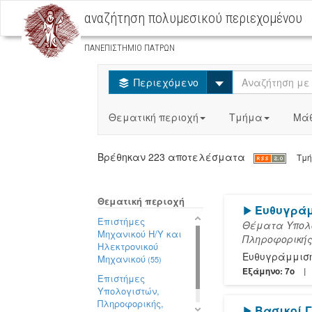
αναζήτηση πολυμεσικού περιεχομένου
ΠΑΝΕΠΙΣΤΗΜΙΟ ΠΑΤΡΩΝ
Select
Περιεχόμενο
Θεματική περιοχή
Τμήμα
Μά
Βρέθηκαν 223 αποτελέσματα
Τμ
Θεματική περιοχή
[Play]
Ευθυγράμ
Επιστήμες
Θέματα Υπολο
Μηχανικού Η/Υ και
Πληροφορική
Ηλεκτρονικού
Ευθυγράμμιση
Μηχανικού
(55)
Εξάμηνο: 7o
Επιστήμες
Υπολογιστών,
Πληροφορικής,
[Play]
Βασικοί 