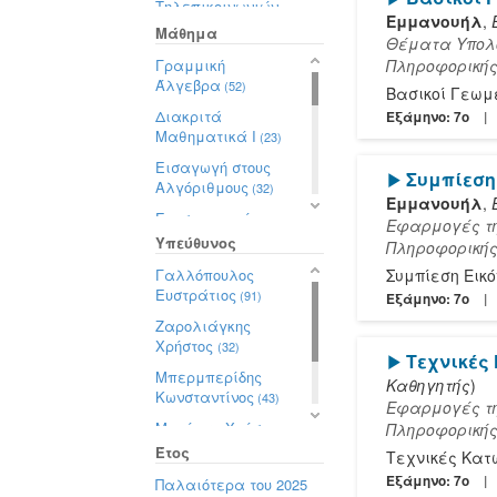
Τηλεπικοινωνιών
Εμμανουήλ
,
(200)
Μάθημα
Θέματα Υπολο
Γραμμική
Πληροφορική
Άλγεβρα
(52)
Βασικοί Γεωμ
Διακριτά
Εξάμηνο: 7o
Μαθηματικά Ι
(23)
Εισαγωγή στους
[Play]
Συμπίεση
Αλγόριθμους
(32)
Εμμανουήλ
,
Επιστημονικός
Εφαρμογές τη
Υπολογισμός Ι
(22)
Υπεύθυνος
Πληροφορική
Εφαρμογές της
Γαλλόπουλος
Συμπίεση Εικ
Ψηφιακής
Ευστράτιος
(91)
Εξάμηνο: 7o
Επεξεργασίας
Ζαρολιάγκης
Σημάτων
(4)
Χρήστος
(32)
[Play]
Τεχνικές
Θέματα
Μπερμπερίδης
Υπολογιστικής
Καθηγητής
)
Κωνσταντίνος
(43)
Όρασης &
Εφαρμογές τη
Γραφικής
(9)
Μπούρας Χρήστος
Πληροφορική
(23)
Θεωρία Σημάτων
Έτος
Τεχνικές Κατ
και Συστημάτων
Ψαράκης
Εξάμηνο: 7o
Παλαιότερα του 2025
(12)