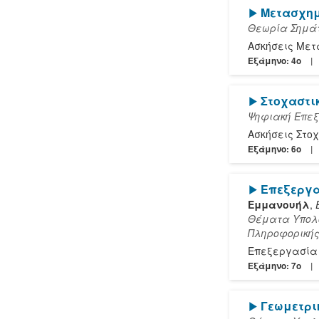
[Play]
Μετασχημ
Θεωρία Σημάτ
Ασκήσεις Μετ
Εξάμηνο: 4o
[Play]
Στοχαστι
Ψηφιακή Επεξ
Ασκήσεις Στο
Εξάμηνο: 6o
[Play]
Επεξεργα
Εμμανουήλ
,
Θέματα Υπολο
Πληροφορική
Επεξεργασία 
Εξάμηνο: 7o
[Play]
Γεωμετρι