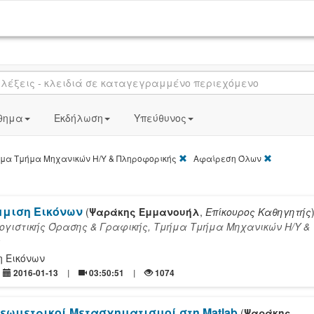
θημα
Εκδήλωση
Υπεύθυνος
[X]
[X]
ήμα
Τμήμα Mηχανικών Η/Υ & Πληροφορικής
Αφαίρεση Όλων
μιση Εικόνων
(
Ψαράκης Εμμανουήλ
,
Επίκουρος Καθηγητής
γιστικής Όρασης & Γραφικής, Τμήμα Τμήμα Mηχανικών Η/Υ &
ς
 Εικόνων
2016-01-13
03:50:51
1074
Γεωμετρικοί Μετασχηματισμοί στη Matlab
(
Ψαράκης