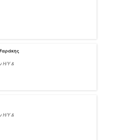
Ψαράκης
 Η/Υ &
 Η/Υ &