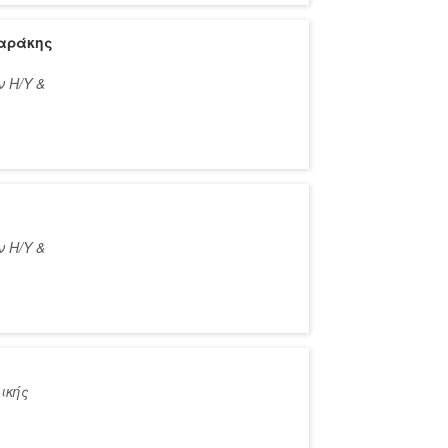
αράκης
 Η/Υ &
 Η/Υ &
ικής