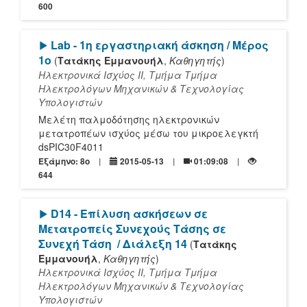
600
[Play]
Lab - 1η εργαστηριακή άσκηση / Μέρος
1ο
(
Τατάκης Εμμανουήλ
,
Καθηγητής
)
Ηλεκτρονικά Ισχύος ΙΙ, Τμήμα Τμήμα
Ηλεκτρολόγων Μηχανικών & Τεχνολογίας
Υπολογιστών
Μελέτη παλμοδότησης ηλεκτρονικών
μετατροπέων ισχύος μέσω του μικροελεγκτή
dsPIC30F4011
Εξάμηνο: 8o
2015-05-13
01:09:08
644
[Play]
D14 - Επίλυση ασκήσεων σε
Μετατροπείς Συνεχούς Τάσης σε
Συνεχή Τάση
/ Διάλεξη 14
(
Τατάκης
Εμμανουήλ
,
Καθηγητής
)
Ηλεκτρονικά Ισχύος ΙΙ, Τμήμα Τμήμα
Ηλεκτρολόγων Μηχανικών & Τεχνολογίας
Υπολογιστών