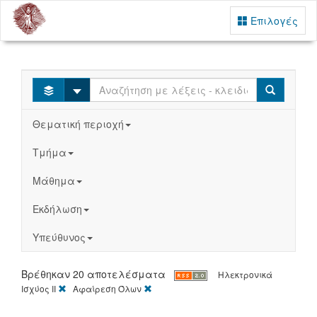
Επιλογές
Select
Search
Θεματική περιοχή
Τμήμα
Μάθημα
Εκδήλωση
Υπεύθυνος
Βρέθηκαν 20 αποτελέσματα
Ηλεκτρονικά
[X]
[X]
Ισχύος ΙΙ
Αφαίρεση Όλων