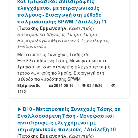
και Τριφασικοί αντιστροφείς
ελεγχόμενοι με τετραγωνικούς
παλμούς - Εισαγωγή στη μέθοδο
παλμοδότησης SPWM
/ Διάλεξη 11
(
Τατάκης Εμμανουήλ
,
Καθηγητής
)
Ηλεκτρονικά Ισχύος ΙΙ, Τμήμα Τμήμα
Ηλεκτρολόγων Μηχανικών & Τεχνολογίας
Υπολογιστών
Μετατροπείς Συνεχούς Τάσης σε
Εναλλασσόμενη Τάση, Μονοφασικοί και
Τριφασικοί αντιστροφείς ελεγχόμενοι με
τετραγωνικούς παλμούς, Εισαγωγή στη
μέθοδο παλμοδότησης SPWM
Εξάμηνο: 8o
2014-05-16
02:16:26
1412
[Play]
D10 - Μετατροπείς Συνεχούς Τάσης σε
Εναλλασσόμενη Τάση - Μονοφασικοί
αντιστροφείς ελεγχόμενοι με
τετραγωνικούς παλμούς
/ Διάλεξη 10
(
Τατάκης Εμμανουήλ
,
Καθηγητής
)