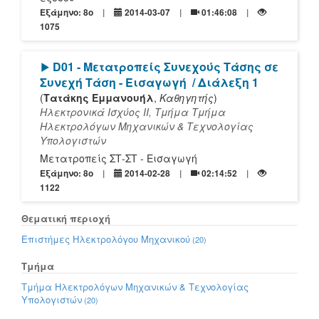
Εξάμηνο: 8o
2014-03-07
01:46:08
1075
[Play]
D01 - Μετατροπείς Συνεχούς Τάσης σε
Συνεχή Τάση - Εισαγωγή
/ Διάλεξη 1
(
Τατάκης Εμμανουήλ
,
Καθηγητής
)
Ηλεκτρονικά Ισχύος ΙΙ, Τμήμα Τμήμα
Ηλεκτρολόγων Μηχανικών & Τεχνολογίας
Υπολογιστών
Μετατροπείς ΣΤ-ΣΤ - Εισαγωγή
Εξάμηνο: 8o
2014-02-28
02:14:52
1122
Θεματική περιοχή
Επιστήμες Ηλεκτρολόγου Μηχανικού
(20)
Τμήμα
Τμήμα Ηλεκτρολόγων Μηχανικών & Τεχνολογίας
Υπολογιστών
(20)