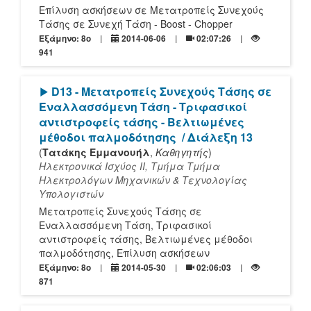
Επίλυση ασκήσεων σε Μετατροπείς Συνεχούς
Τάσης σε Συνεχή Τάση - Boost - Chopper
Εξάμηνο: 8o
2014-06-06
02:07:26
941
[Play]
D13 - Μετατροπείς Συνεχούς Τάσης σε
Εναλλασσόμενη Τάση - Τριφασικοί
αντιστροφείς τάσης - Βελτιωμένες
μέθοδοι παλμοδότησης
/ Διάλεξη 13
(
Τατάκης Εμμανουήλ
,
Καθηγητής
)
Ηλεκτρονικά Ισχύος ΙΙ, Τμήμα Τμήμα
Ηλεκτρολόγων Μηχανικών & Τεχνολογίας
Υπολογιστών
Μετατροπείς Συνεχούς Τάσης σε
Εναλλασσόμενη Τάση, Τριφασικοί
αντιστροφείς τάσης, Βελτιωμένες μέθοδοι
παλμοδότησης, Επίλυση ασκήσεων
Εξάμηνο: 8o
2014-05-30
02:06:03
871