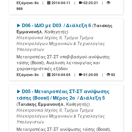
Εξάμηνο: 8o
2014-04-11
02:23:21
969
[Play]
D06 - ΙΔΙΟ με D03
/ Διάλεξη 6
(
Τατάκης
Εμμανουήλ
,
Καθηγητής
)
Ηλεκτρονικά Ισχύος ΙΙ, Τμήμα Τμήμα
Ηλεκτρολόγων Μηχανικών & Τεχνολογίας
Υπολογιστών
Μετατροπέας ΣΤ-ΣΤ υποβιβασμού-ανύψωσης
τάσης (Boost), Ανάλυση λειτουργίας και
χαρακτηριστικές εξόδου
Εξάμηνο: 8o
2014-04-04
01:24:05
92
[Play]
D05 - Μετατροπέας ΣΤ-ΣΤ ανύψωσης
τάσης (Boost) / Μέρος 2ο
/ Διάλεξη 5
(
Τατάκης Εμμανουήλ
,
Καθηγητής
)
Ηλεκτρονικά Ισχύος ΙΙ, Τμήμα Τμήμα
Ηλεκτρολόγων Μηχανικών & Τεχνολογίας
Υπολογιστών
Μετατροπέας ΣΤ-ΣΤ ανύψωσης τάσης (Boost),