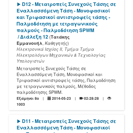
[Play]
D12 - Μετατροπείς Συνεχούς Τάσης σε
Εναλλασσόμενη Τάση - Μονοφασικοί
και Τριφασικοί αντιστροφείς τάσης -
Παλμοδότηση με τετραγωνικούς
παλμούς - Παλμοδότηση SPWM
/ Διάλεξη 12
(
Τατάκης
Εμμανουήλ
,
Καθηγητής
)
Ηλεκτρονικά Ισχύος ΙΙ, Τμήμα Τμήμα
Ηλεκτρολόγων Μηχανικών & Τεχνολογίας
Υπολογιστών
Μετατροπείς Συνεχούς Τάσης σε
Εναλλασσόμενη Τάση, Μονοφασικοί και
Τριφασικοί αντιστροφείς τάσης, Παλμοδότηση
με τετραγωνικούς παλμούς, Mέθοδος
παλμοδότησης SPWΜ.
Εξάμηνο: 8o
2014-05-23
02:28:28
1003
[Play]
D11 - Μετατροπείς Συνεχούς Τάσης σε
Εναλλασσόμενη Τάση - Μονοφασικοί