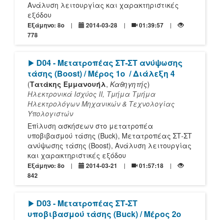
Ανάλυση λειτουργίας και χαρακτηριστικές
εξόδου
Εξάμηνο: 8o
2014-03-28
01:39:57
778
[Play]
D04 - Μετατροπέας ΣΤ-ΣΤ ανύψωσης
τάσης (Boost) / Μέρος 1ο
/ Διάλεξη 4
(
Τατάκης Εμμανουήλ
,
Καθηγητής
)
Ηλεκτρονικά Ισχύος ΙΙ, Τμήμα Τμήμα
Ηλεκτρολόγων Μηχανικών & Τεχνολογίας
Υπολογιστών
Επίλυση ασκήσεων στο μετατροπέα
υποβιβασμού τάσης (Buck), Μετατροπέας ΣΤ-ΣΤ
ανύψωσης τάσης (Boost), Ανάλυση λειτουργίας
και χαρακτηριστικές εξόδου
Εξάμηνο: 8o
2014-03-21
01:57:18
842
[Play]
D03 - Μετατροπέας ΣΤ-ΣΤ
υποβιβασμού τάσης (Buck) / Μέρος 2ο