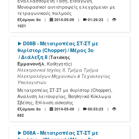
Εναλλασσόμενη Τάση, Εισαγωγή,
Μονοφασικοί αντιστροφείς ελεγχόμενοι με
τετραγωνικούς παλμούς
Εξάμηνο: 8o
2014-05-09
01:26:23
1021
[Play]
D08B - Μετατροπέας ΣΤ-ΣΤ με
θυρίστορ (Chopper) / Μέρος 3ο
/ Διάλεξη 8
(
Τατάκης
Εμμανουήλ
,
Καθηγητής
)
Ηλεκτρονικά Ισχύος ΙΙ, Τμήμα Τμήμα
Ηλεκτρολόγων Μηχανικών & Τεχνολογίας
Υπολογιστών
Μετατροπέας ΣΤ-ΣΤ με θυρίστορ (Chopper),
Ανάλυση λειτουργίας, Βοηθητικό Κύκλωμα
Σβέσης, Επίλυση άσκησης
Εξάμηνο: 8o
2014-05-09
00:53:23
682
[Play]
D08A - Μετατροπέας ΣΤ-ΣΤ με