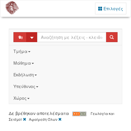
Επιλογές
Select
Search
Τμήμα
Μάθημα
Εκδήλωση
Υπεύθυνος
Χώρος
Δε βρέθηκαν αποτελέσματα
Γεωλογία και
[X]
[X]
Σεισμοί
Αφαίρεση Όλων