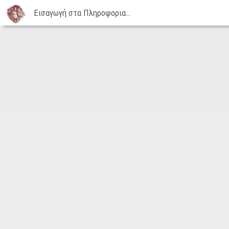
Εισαγωγή στα Πληροφοριακά Συστήματα, Κύκλος Ζωής Πληροφοριακών Συστημάτων (Μέρος 1ο) | 12-05-2015
Εισαγωγή
στα
Πληροφοριακά
Συστήματα,
Κύκλος
Ζωής
Πληροφοριακών
Συστημάτων
(Μέρος
1ο)