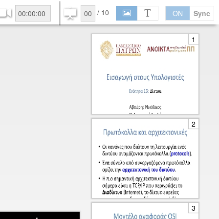
/
10
S
T
ON
Sync
1
2
3