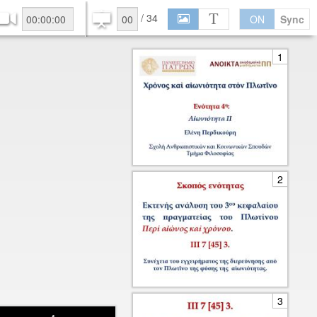
/
34
S
T
ON
Sync
1
2
3