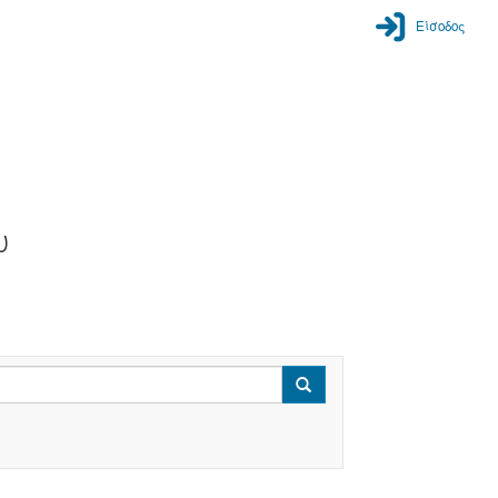
Είσοδος
υ
Search